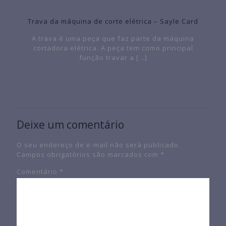
Trava da máquina de corte elétrica – Sayle Card
A trava é uma peça que faz parte da máquina
cortadora elétrica. A peça tem como principal
função travar a
[…]
Deixe um comentário
O seu endereço de e-mail não será publicado.
Campos obrigatórios são marcados com
*
Comentário
*