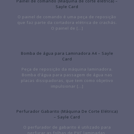
Painel de comando (Máquina de corte elétrica) –
Sayle Card
O painel de comando é uma peça de reposição
que faz parte da cortadora elétrica de crachás.
O painel de
[…]
Bomba de água para Laminadora A4 – Sayle
Card
Peça de reposição da máquina laminadora.
Bomba d’água para passagem de água nas
placas dissipadoras, que tem como objetivo
impulsionar
[…]
Perfurador Gabarito (Máquina De Corte Elétrica)
– Sayle Card
O perfurador de gabarito é utilizado para
perfurar as folhas de PVC laminadas,